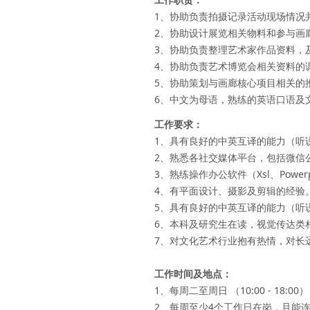
1、协助负责拍摄记录活动现场情况
2、协助设计展览相关物料和参与画
3、协助负责整理艺术家作品资料，
4、协助负责艺术博览会相关资料的
5、协助策划与画廊核心项目相关的
6、中文为母语，熟练的英语口语及
工作要求：
1、具有良好的中英互译的能力（听
2、熟悉各社交媒体平台，包括微信
3、熟练操作办公软件（Xsl、Powerpo
4、有平面设计、摄影及剪辑的经验
5、具有良好的中英互译的能力（听
6、本科及研究生在读，视觉传达类
7、对文化艺术行业抱有热情，对长
工作时间及地点：
1、每周二至周日 （10:00 - 18:00）
2、每周至少4个工作日在岗，且能