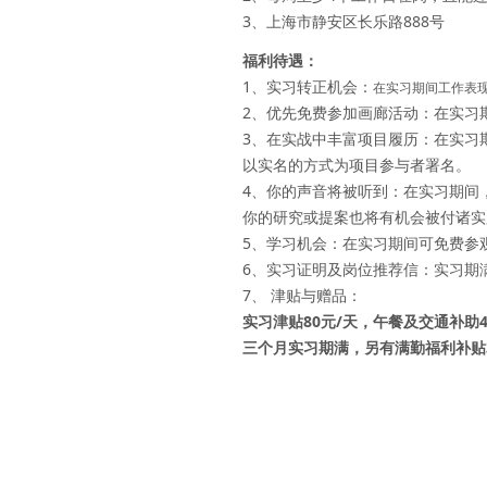
3、上海市静安区长乐路888号
福利待遇：
1、实习转正机会：
在实习期间工作表
2、优先免费参加画廊活动：
在实习
3、在实战中丰富项目履历：
在实习
以实名的方式为项目参与者署名。
4、你的声音将被听到：
在实习期间
你的研究或提案也将有机会被付诸实
5、学习机会：
在实习期间可免费参
6、实习证明及岗位推荐信：
实习期
7、 津贴与赠品：
实习津贴80元/天，午餐及交通补助4
三个月实习期满，另有满勤福利补贴