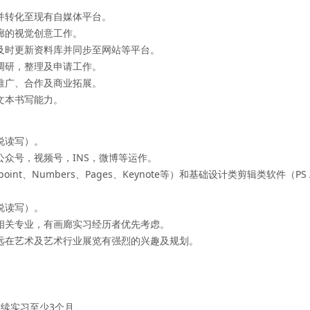
并转化至现有自媒体平台。
廊的视觉创意工作。
及时更新资料库并同步至网站等平台。
调研，整理及申请工作。
推广、合作及商业拓展。
文本书写能力。
说读写）。
公众号，视频号，INS，微博等运作。
int、Numbers、Pages、Keynote等）和基础设计类剪辑类软件（PS / AI
。
说读写）。
相关专业，有画廊实习经历者优先考虑。
远在艺术及艺术行业展览有强烈的兴趣及规划。
连续实习至少3个月