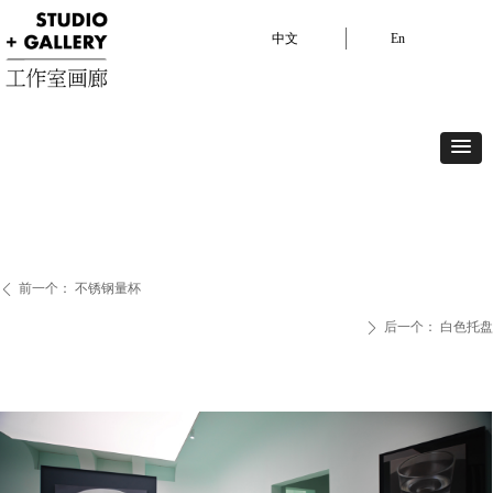
中文
En
中文
En
展览
艺术家
艺博会
视频
艺术现场
驻留项目
关于我们
前一个：
不锈钢量杯
ꄴ
后一个：
白色托盘
ꄲ