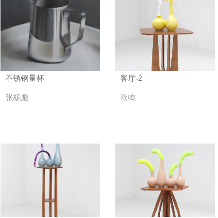
不锈钢量杯
客厅-2
张杨彪
欧鸣