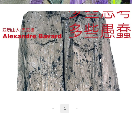
<
1
>