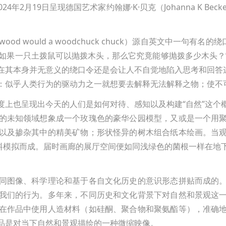
24年2月19日呈现德国艺术家约翰娜·K·贝克（Johanna K B
 would a woodchuck chuck）源自英文中一句有名的绕口令：H
 chuck wood? “如果一只土拨鼠可以抛拨木头，那么它究竟能够抛
在其本身并无意义的绕口令还是会让人不自觉地陷入思考和回答这
：似乎人类行为的驱动力之一就想要去解释无法解释之物；使不
度上也呈现出今天的人们是如何对待、感知以及构建“自然”这个
的未知领域想象成一个玫瑰色的豪华公园模型，又或是一个用
以及掺杂其中的精美矿物；形状怪异的树木组合纸本绘画。当
材料模拟而成。届时画廊的展厅空间便如同浅绿色的菌根一样在地
同图像、科学理论和基于各自文化历史的意识形态拼贴而成的
我们的行为。多年来，不同历史和文化背景下对自然和景观这
在作品中使用人造材料（如硅酮、聚合物和聚氨酯等），准确
品是对当下自然和景观描绘的一种微缩映像。