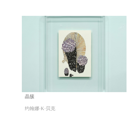
晶簇
约翰娜·K·贝克