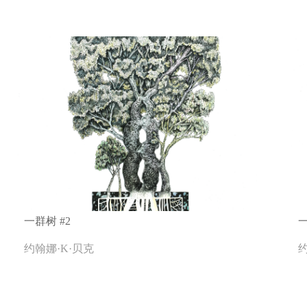
一群树 #2
一
约翰娜·K·贝克
约