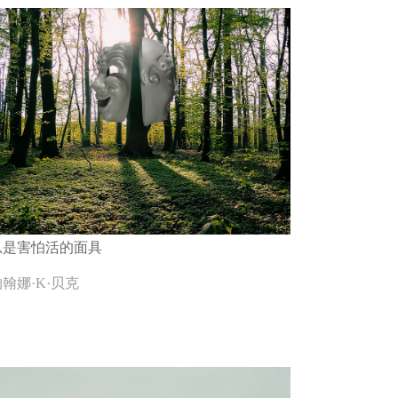
总是害怕活的面具
翰娜·K·贝克