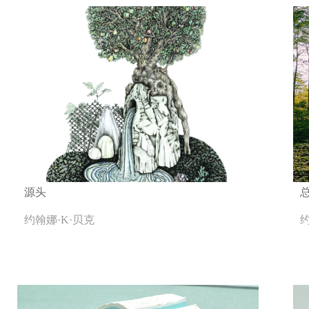
源头
约翰娜·K·贝克
约