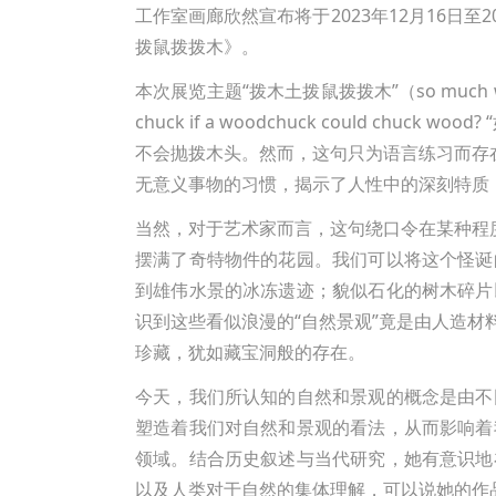
工作室画廊欣然宣布将于2023年12月16日至20
拨鼠拨拨木》。
本次展览主题“拨木土拨鼠拨拨木”（so much wood
chuck if a woodchuck could
不会抛拨木头。然而，这句只为语言练习而存
无意义事物的习惯，揭示了人性中的深刻特质
当然，对于艺术家而言，这句绕口令在某种程
摆满了奇特物件的花园。我们可以将这个怪诞
到雄伟水景的冰冻遗迹；貌似石化的树木碎片
识到这些看似浪漫的“自然景观”竟是由人造
珍藏，犹如藏宝洞般的存在。
今天，我们所认知的自然和景观的概念是由不
塑造着我们对自然和景观的看法，从而影响着
领域。结合历史叙述与当代研究，她有意识地
以及人类对于自然的集体理解，可以说她的作