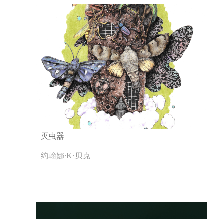
灭虫器
约翰娜·K·贝克