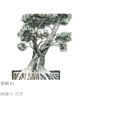
群树 #1
翰娜·K·贝克