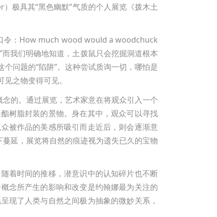
ecker）极具其“黑色幽默”气质的个人展览《拨木土
ow much wood would a woodchuck
拨多少木头？”而我们明确地知道，土拨鼠只会挖掘洞道根本
个问题的“陷阱”。这种尝试质询一切，哪怕是
可见之物变得可见。
概念的。通过展览，艺术家意在将观众引入一个
聚酯树脂封装的景物。身在其中，观众可以寻找
观众被作品的美感所吸引而走近后，则会逐渐意
下蔓延，展览将自然的痕迹视为遗失已久的宝物
。随着时间的推移，潜意识中的认知碎片也不断
一概念所产生的影响和改变是约翰娜最为关注的
地呈现了人类与自然之间极为抽象的微妙关系，